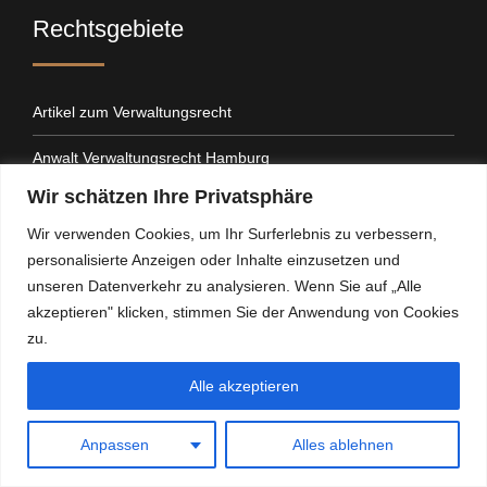
Rechtsgebiete
Artikel zum Verwaltungsrecht
Anwalt Verwaltungsrecht Hamburg
Wir schätzen Ihre Privatsphäre
Anwalt für Denkmalschutz
Wir verwenden Cookies, um Ihr Surferlebnis zu verbessern,
Anwalt Waffenrecht
personalisierte Anzeigen oder Inhalte einzusetzen und
unseren Datenverkehr zu analysieren. Wenn Sie auf „Alle
Anwalt Schulrecht Hamburg
akzeptieren" klicken, stimmen Sie der Anwendung von Cookies
zu.
Rechtsanwalt Gaststättenrecht
Alle akzeptieren
Anwalt für Zulassung der Berufung
Anwalt für Kommunalrecht
Anpassen
Alles ablehnen
Anwalt Beamtenrecht