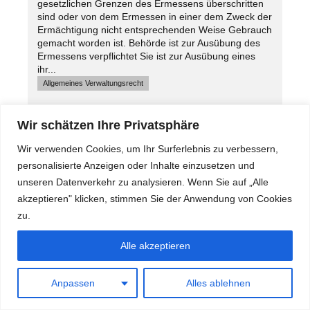
gesetzlichen Grenzen des Ermessens überschritten
sind oder von dem Ermessen in einer dem Zweck der
Ermächtigung nicht entsprechenden Weise Gebrauch
gemacht worden ist. Behörde ist zur Ausübung des
Ermessens verpflichtet Sie ist zur Ausübung eines
ihr...
Allgemeines Verwaltungsrecht
28. November 2025
by
RA Dipl. iur. Marc Heidemann
Wir schätzen Ihre Privatsphäre
Wir verwenden Cookies, um Ihr Surferlebnis zu verbessern,
personalisierte Anzeigen oder Inhalte einzusetzen und
unseren Datenverkehr zu analysieren. Wenn Sie auf „Alle
Denkmalschutzrecht
Verwaltungsrecht
akzeptieren" klicken, stimmen Sie der Anwendung von Cookies
27. November 2025
zu.
by
RA Dipl. iur. Marc Heidemann
Wegfall der Denkmaleigenschaft und der
Alle akzeptieren
geschichtlichen Bedeutung aufgrund von
durchgeführten Umbauarbeiten
Anpassen
Alles ablehnen
Einleitung: Definition geschichtliche Bedeutung