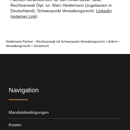
Rechtsanwalt Dipl. iur. Marc Heidemann (zugelassen in
Deutschland), Schwerpunkt Verwaltungsrecht.
LinkedIn
(externer Link)
Heidemann Partner - Rechtsanwalt mit Schwerpunkt Verwaltungsrecht
>
Artikel
>
Verwaltungsrecht
>
Schulrecht
Navigation
Mandatsbedingungen
Kosten