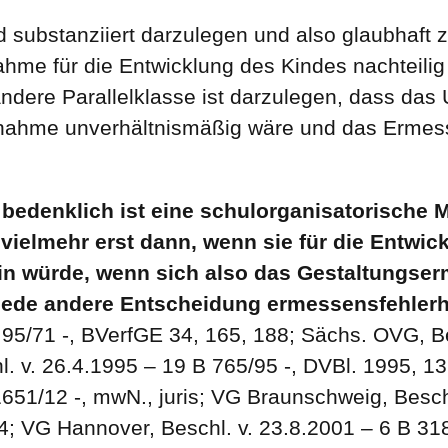
end substanziiert darzulegen und also glaubhaft
hme für die Entwicklung des Kindes nachteilig
ndere Parallelklasse ist darzulegen, dass das 
nahme unverhältnismäßig wäre und das Ermesse
 bedenklich ist eine schulorganisatorische
 vielmehr erst dann, wenn sie für die Entwi
sein würde, wenn sich also das Gestaltungse
s jede andere Entscheidung ermessensfehlerh
95/71 -, BVerfGE 34, 165, 188; Sächs. OVG, Be
l. v. 26.4.1995 – 19 B 765/95 -, DVBl. 1995, 
1651/12 -, mwN., juris; VG Braunschweig, Besch
 VG Hannover, Beschl. v. 23.8.2001 – 6 B 3183