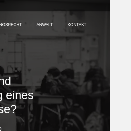
NGSRECHT
ANWALT
KONTAKT
nd
 eines
sse?
0