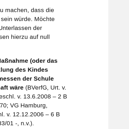
 zu machen, dass die
 sein würde. Möchte
Unterlassen der
n hierzu auf null
 Maßnahme (oder das
cklung des Kindes
rmessen der Schule
aft wäre
(BVerfG, Urt. v.
schl. v. 13.6.2008 – 2 B
1370; VG Hamburg,
l. v. 12.12.2006 – 6 B
/01 -, n.v.).