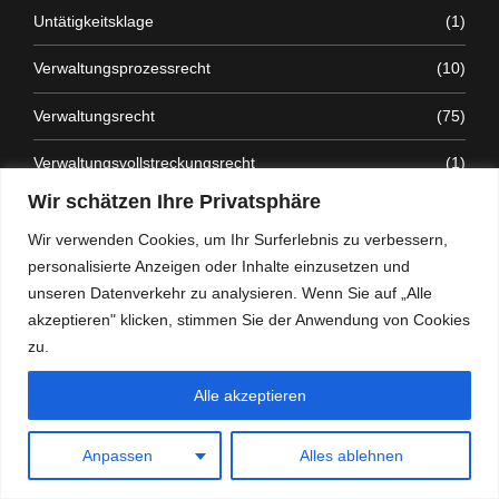
Untätigkeitsklage
(1)
Verwaltungsprozessrecht
(10)
Verwaltungsrecht
(75)
Verwaltungsvollstreckungsrecht
(1)
Wir schätzen Ihre Privatsphäre
Waffenrecht
(4)
Wir verwenden Cookies, um Ihr Surferlebnis zu verbessern,
Waldrecht
(1)
personalisierte Anzeigen oder Inhalte einzusetzen und
unseren Datenverkehr zu analysieren. Wenn Sie auf „Alle
Werkvertragsrecht
(1)
akzeptieren" klicken, stimmen Sie der Anwendung von Cookies
zu.
Zivilrecht
(2)
Alle akzeptieren
Anpassen
Alles ablehnen
Rechtsgebiete