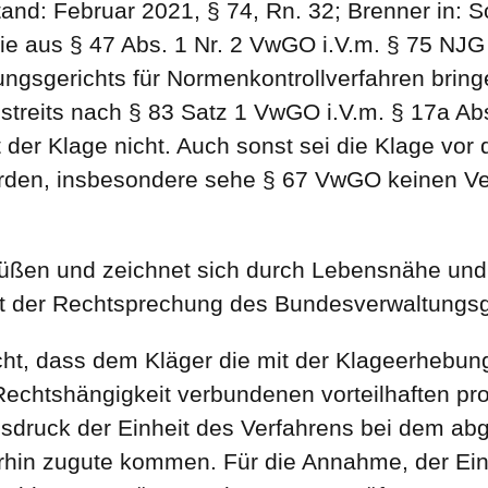
nd: Februar 2021, § 74, Rn. 32; Brenner in: 
 Die aus § 47 Abs. 1 Nr. 2 VwGO i.V.m. § 75 NJ
ngsgerichts für Normenkontrollverfahren bring
streits nach § 83 Satz 1 VwGO i.V.m. § 17a Ab
t der Klage nicht. Auch sonst sei die Klage vo
den, insbesondere sehe § 67 VwGO keinen Ve
rüßen und zeichnet sich durch Lebensnähe und 
it der Rechtsprechung des Bundesverwaltungsg
ht, dass dem Kläger die mit der Klageerhebu
 Rechtshängigkeit verbundenen vorteilhaften pr
usdruck der Einheit des Verfahrens bei dem 
hin zugute kommen. Für die Annahme, der Eintr