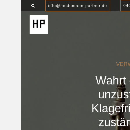
info@heidemann-partner.de
04
VER
Wahrt 
unzus
Klagefr
zustä