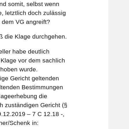
nd somit, selbst wenn
letztlich doch zulässig
r dem VG angreift?
eß die Klage durchgehen.
ller habe deutlich
e Klage vor dem sachlich
erhoben wurde.
ige Gericht geltenden
geltenden Bestimmungen
Klageerhebung die
 zuständigen Gericht (§
.12.2019 – 7 C 12.18 -,
sner/Schenk in: