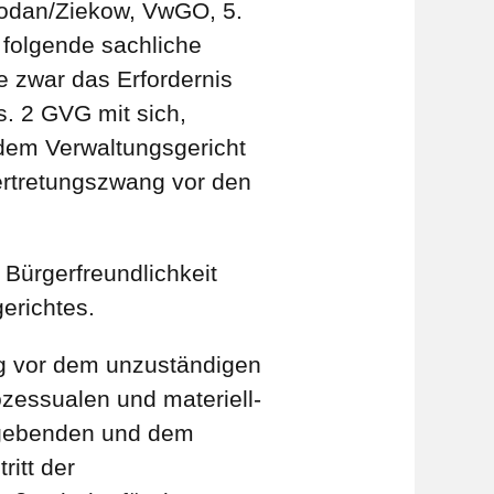
Sodan/Ziekow, VwGO, 5.
G folgende sachliche
e zwar das Erfordernis
s. 2 GVG mit sich,
r dem Verwaltungsgericht
rtretungszwang vor den
Bürgerfreundlichkeit
erichtes.
ng vor dem unzuständigen
ozessualen und materiell-
abgebenden und dem
itt der