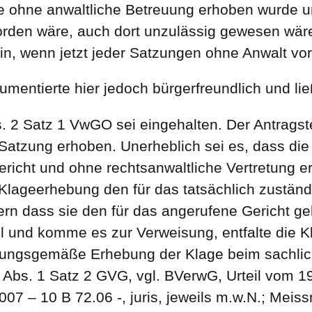
he ohne anwaltliche Betreuung erhoben wurde u
den wäre, auch dort unzulässig gewesen wäre, 
in, wenn jetzt jeder Satzungen ohne Anwalt vo
entierte hier jedoch bürgerfreundlich und li
s. 2 Satz 1 VwGO sei eingehalten. Der Antragste
 Satzung erhoben. Unerheblich sei es, dass di
richt und ohne rechtsanwaltliche Vertretung 
 Klageerhebung den für das tatsächlich zuständ
rn dass sie den für das angerufene Gericht 
all und komme es zur Verweisung, entfalte die 
nungsgemäße Erhebung der Klage beim sachlich
Abs. 1 Satz 2 GVG, vgl. BVerwG, Urteil vom 19
07 – 10 B 72.06 -, juris, jeweils m.w.N.; Meis