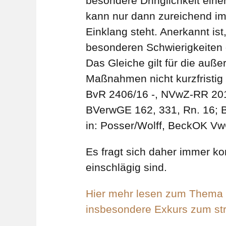
besondere Dringlichkeit eine
kann nur dann zureichend im
Einklang steht. Anerkannt i
besonderen Schwierigkeiten 
Das Gleiche gilt für die auß
Maßnahmen nicht kurzfristig
BvR 2406/16 ‑, NVwZ-RR 2017,
BVerwGE 162, 331, Rn. 16; B
in: Posser/Wolff, BeckOK Vw
Es fragt sich daher immer ko
einschlägig sind.
Hier mehr lesen zum Thema „
insbesondere Exkurs zum stru