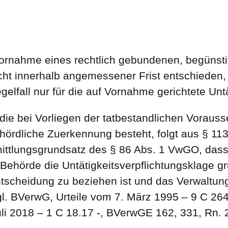
Vornahme eines rechtlich gebundenen, begünst
ht innerhalb angemessener Frist entschieden, 
elfall nur für die auf Vornahme gerichtete Unt
 die bei Vorliegen der tatbestandlichen Vorauss
ördliche Zuerkennung besteht, folgt aus § 11
ttlungsgrundsatz des § 86 Abs. 1 VwGO, dass 
Behörde die Untätigkeitsverpflichtungsklage gr
tscheidung zu beziehen ist und das Verwaltun
gl. BVerwG, Urteile vom 7. März 1995 – 9 C 26
uli 2018 – 1 C 18.17 -, BVerwGE 162, 331, Rn. 22