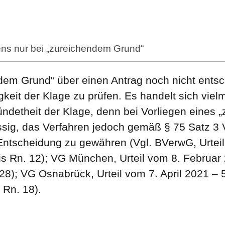
ens nur bei „zureichendem Grund“
dem Grund“ über einen Antrag noch nicht entsch
keit der Klage zu prüfen. Es handelt sich vie
ründetheit der Klage, denn bei Vorliegen eines
lässig, das Verfahren jedoch gemäß § 75 Satz
 Entscheidung zu gewähren (Vgl. BVerwG, Urtei
ris Rn. 12); VG München, Urteil vom 8. Februa
28); VG Osnabrück, Urteil vom 7. April 2021 – 5
 Rn. 18).