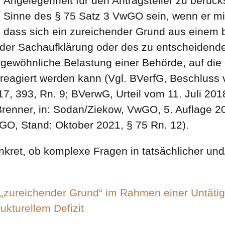
r Angelegenheit für den Antragsteller zu berück
 Sinne des § 75 Satz 3 VwGO sein, wenn er mi
st, dass sich ein zureichender Grund aus eine
der Sachaufklärung oder des zu entscheidende
ergewöhnliche Belastung einer Behörde, auf die
 reagiert werden kann (Vgl. BVerfG, Beschluss
 393, Rn. 9; BVerwG, Urteil vom 11. Juli 2018
renner, in: Sodan/Ziekow, VwGO, 5. Auflage 20
GO, Stand: Oktober 2021, § 75 Rn. 12).
nkret, ob komplexe Fragen in tatsächlicher und/
zureichender Grund“ im Rahmen einer Untätig
kturellem Defizit