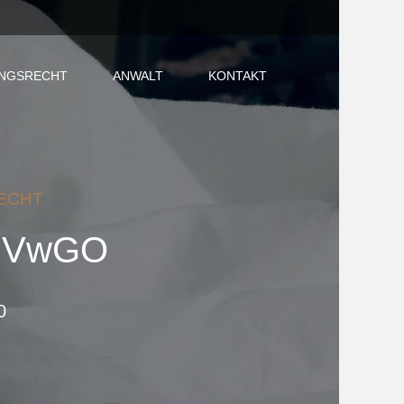
NGSRECHT
ANWALT
KONTAKT
ECHT
75 VwGO
0