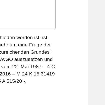
ieden worden ist, ist
lmehr um eine Frage der
 „zureichenden Grundes“
 3 VwGO auszusetzen und
l vom 22. Mai 1987 – 4 C
r 2016 – M 24 K 15.31419
 A 515/20 -,