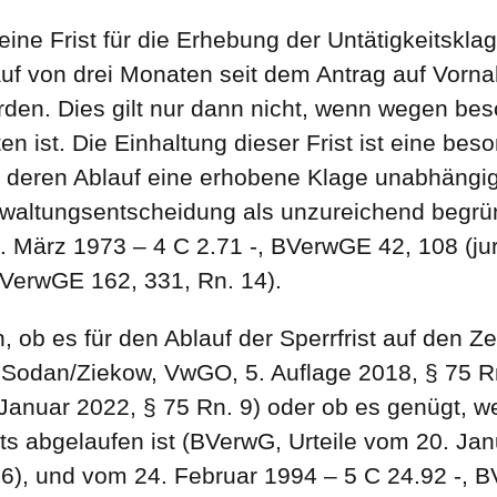
ine Frist für die Erhebung der Untätigkeitskla
lauf von drei Monaten seit dem Antrag auf Vor
den. Dies gilt nur dann nicht, wenn wegen b
ten ist. Die Einhaltung dieser Frist ist eine bes
deren Ablauf eine erhobene Klage unabhängig 
rwaltungsentscheidung als unzureichend begrün
. März 1973 – 4 C 2.71 -, BVerwGE 42, 108 (jur
 BVerwGE 162, 331, Rn. 14).
n, ob es für den Ablauf der Sperrfrist auf den 
Sodan/Ziekow, VwGO, 5. Auflage 2018, § 75 Rn.
anuar 2022, § 75 Rn. 9) oder ob es genügt, we
s abgelaufen ist (BVerwG, Urteile vom 20. Jan
6), und vom 24. Februar 1994 – 5 C 24.92 -, B