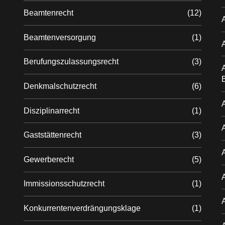
Beamtenrecht
(12)
Beamtenversorgung
(1)
Berufungszulassungsrecht
(3)
A
Denkmalschutzrecht
(6)
A
Disziplinarrecht
(1)
Gaststättenrecht
(3)
Gewerberecht
(5)
Immissionsschutzrecht
(1)
Konkurrentenverdrängungsklage
(1)