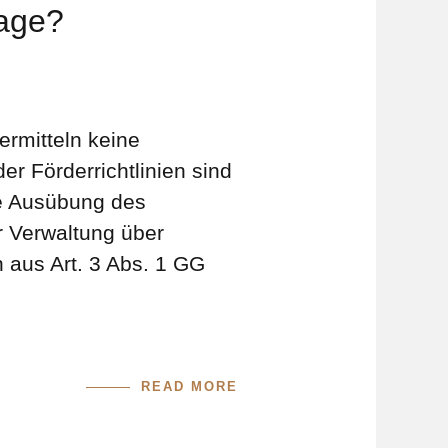
lage?
ermitteln keine
r Förderrichtlinien sind
die Ausübung des
r Verwaltung über
n aus Art. 3 Abs. 1 GG
READ MORE