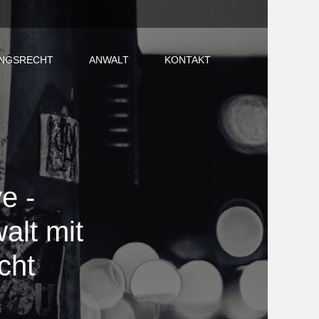
NGSRECHT
ANWALT
KONTAKT
e -
alt mit
cht