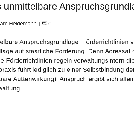
als unmittelbare Anspruchsgrund
 Marc Heidemann
0
ttelbare Anspruchsgrundlage Förderrichtlinien v
age auf staatliche Förderung. Denn Adressat de
Die Förderrichtlinien regeln verwaltungsintern 
xis führt lediglich zu einer Selbstbindung de
lbare Außenwirkung). Anspruch ergibt sich allei
altung...