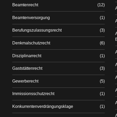
Beamtenrecht
(12)
Beamtenversorgung
(1)
Berufungszulassungsrecht
(3)
A
Denkmalschutzrecht
(6)
A
Disziplinarrecht
(1)
Gaststättenrecht
(3)
Gewerberecht
(5)
Immissionsschutzrecht
(1)
Konkurrentenverdrängungsklage
(1)