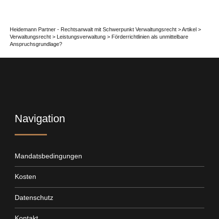
Heidemann Partner - Rechtsanwalt mit Schwerpunkt Verwaltungsrecht
>
Artikel
>
Verwaltungsrecht
>
Leistungsverwaltung
>
Förderrichtlinien als unmittelbare
Anspruchsgrundlage?
Navigation
Mandatsbedingungen
Kosten
Datenschutz
Kontakt