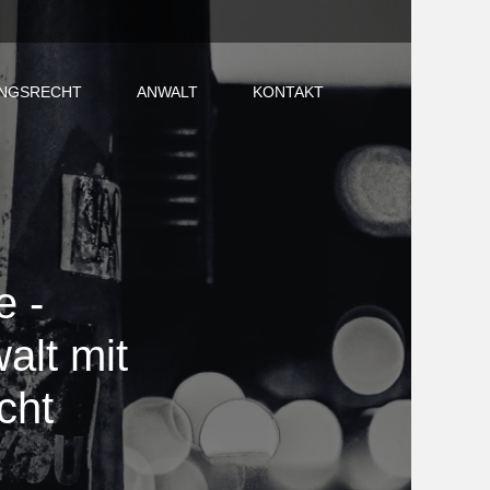
NGSRECHT
ANWALT
KONTAKT
e -
alt mit
cht