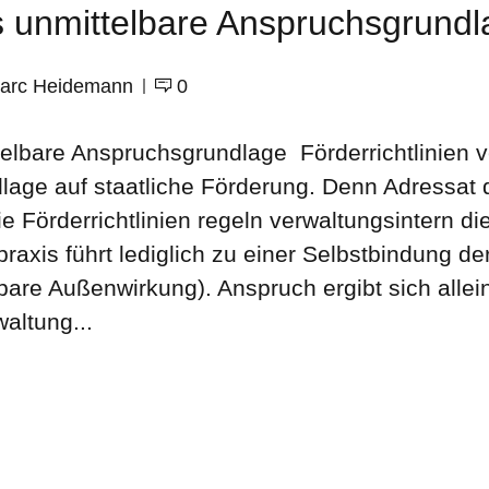
als unmittelbare Anspruchsgrund
 Marc Heidemann
0
ttelbare Anspruchsgrundlage Förderrichtlinien v
age auf staatliche Förderung. Denn Adressat de
Die Förderrichtlinien regeln verwaltungsintern 
xis führt lediglich zu einer Selbstbindung de
lbare Außenwirkung). Anspruch ergibt sich allei
altung...