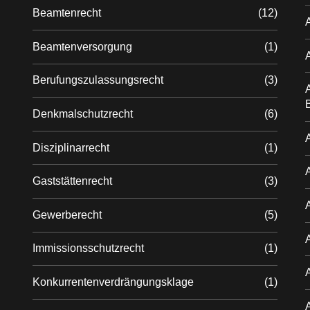
Beamtenrecht
(12)
Beamtenversorgung
(1)
Berufungszulassungsrecht
(3)
A
Denkmalschutzrecht
(6)
A
Disziplinarrecht
(1)
Gaststättenrecht
(3)
Gewerberecht
(5)
Immissionsschutzrecht
(1)
Konkurrentenverdrängungsklage
(1)