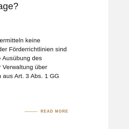
lage?
ermitteln keine
r Förderrichtlinien sind
die Ausübung des
r Verwaltung über
n aus Art. 3 Abs. 1 GG
READ MORE