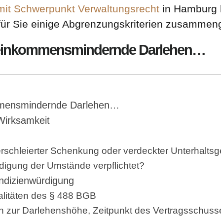
mit Schwerpunkt Verwaltungsrecht
in Hamburg b
für Sie einige Abgrenzungskriterien zusammen
s einkommensmindernde Darlehen…
ommensmindernde Darlehen…
 Wirksamkeit
rschleierter Schenkung oder verdeckter Unterhaltsge
igung der Umstände verpflichtet?
Indizienwürdigung
alitäten des § 488 BGB
 zur Darlehenshöhe, Zeitpunkt des Vertragsschuss