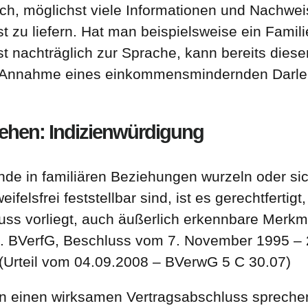
ich, möglichst viele Informationen und Nachwe
bst zu liefern. Hat man beispielsweise ein Fami
st nachträglich zur Sprache, kann bereits dies
e Annahme eines einkommensmindernden Darleh
lehen: Indizienwürdigung
nde in familiären Beziehungen wurzeln oder sic
eifelsfrei feststellbar sind, ist es gerechtfertigt
uss vorliegt, auch äußerlich erkennbare Merk
gl. BVerfG, Beschluss vom 7. November 1995 –
(Urteil vom 04.09.2008 – BVerwG 5 C 30.07)
gen einen wirksamen Vertragsabschluss spreche