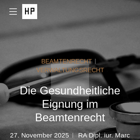
BEAMTENRECHT
VERWALTUNGSRECHT
Die Gesundheitliche
Eignung im
Beamtenrecht
27. November 2025
RA Dipl. iur. Marc