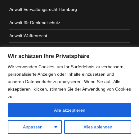
Anwalt Verwaltungsrecht Hamburg
Anwalt für Denkmalschutz
Anwalt Waffenrecht
Anwalt Schulrecht Hamburg
Wir schätzen Ihre Privatsphäre
Rechtsanwalt Gaststättenrecht
Wir verwenden Cookies, um Ihr Surferlebnis zu verbessern,
personalisierte Anzeigen oder Inhalte einzusetzen und
Anwalt für Zulassung der Berufung
unseren Datenverkehr zu analysieren. Wenn Sie auf „Alle
Anwalt für Kommunalrecht
akzeptieren" klicken, stimmen Sie der Anwendung von Cookies
zu.
Anwalt Beamtenrecht
Alle akzeptieren
Anwalt für Namensänderung
Anpassen
Alles ablehnen
Anwalt für Bauordnungsrecht & öffentliches Baurecht