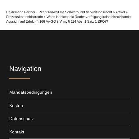
Heidemann Partner - Rechtsanwalt mit Schwerpunkt Verwaltungsrecht
>
Artikel
>
Prozesskostenhilferecht
>
Wann ist bietet die Rechtsverfolgung keine hinreichende
Aussicht auf Erfolg (§ 166 VwGO i. V. m. § 114 Abs. 1 Satz 1 ZPO)?
Navigation
Mandatsbedingungen
Kosten
Datenschutz
Kontakt